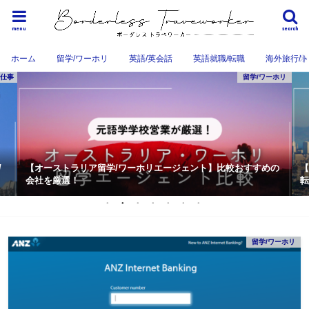
menu
search
ホーム
留学/ワーホリ
英語/英会話
英語就職/転職
海外旅行/
留学/ワーホリ
【オーストラリア留学/ワーホリエージェント】比較おすすめの
【ワーホ
会社を厳選！
転職エー
留学/ワーホリ