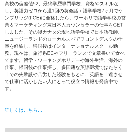
高校の偏差値52、最終学歴専門学校、資格やスキルな
し、英語力ゼロから週1回の英会話＋語学学校7ヶ月でケ
ンブリッジ(FCE)に合格したら、ワーホリで語学学校の営
業＆マーケティング兼日本人カウンセラーの仕事をGET
しました。その後カナダの現地語学学校で日本語教師、
ニュージーランドのローカルスパでフロントデスクの仕
事を経験し、帰国後はインターナショナルスクール勤
務。現在は、旅行系ECやフリーランスで文章書いて食べ
てます。留学・ワーキングホリデーや海外生活、海外の
仕事、帰国後の仕事探し、多国籍な英語環境ではたらく
上での失敗談や苦労した経験をもとに、英語を上達させ
て仕事に活かしたい人にとって役立つ情報を発信中で
す。
詳しくはこちら…