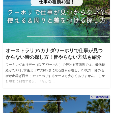
オーストラリア/カナダワーホリで仕事が見つ
からない時の探し方！皆やらない方法も紹介
ワーキングホリデー（以下 ワーホリ）で行ける英語圏では、最低時
給が2,000円前後と日本の約2倍になる国も存在し、20代の一部の若
者が出稼ぎ目当てでワーホリするケースも少なくありません。 しか
し現地に到着すると、「なかな…
ワーホリの仕事