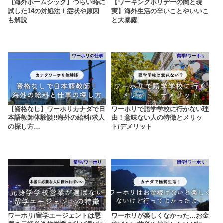
【海外ホームシック】つらい時に
【ワーキングホリデーの闇と現
試した14の対処法！症状や原因
実】海外生活の辛いことやいいこ
も解説
と大暴露
ワーホリの仕事
留学/ワーホリ
【資格なし】ワーホリカナダで日
ワーホリで語学学校に行かない理
本語教師体験談!!海外の給料/求人
由！意味ない人の特徴とメリッ
の探し方…
ト/デメリット
留学/ワーホリ
留学/ワーホリ
ワーホリ/留学エージェントは悪
ワーホリが楽しくなかった…お金