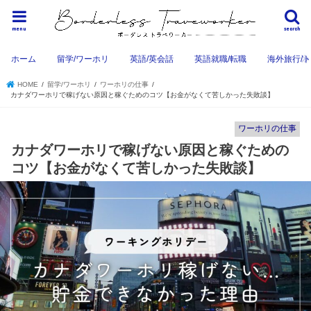
menu
search
ホーム
留学/ワーホリ
英語/英会話
英語就職/転職
海外旅行/
HOME
留学/ワーホリ
ワーホリの仕事
カナダワーホリで稼げない原因と稼ぐためのコツ【お金がなくて苦しかった失敗談】
ワーホリの仕事
カナダワーホリで稼げない原因と稼ぐための
コツ【お金がなくて苦しかった失敗談】