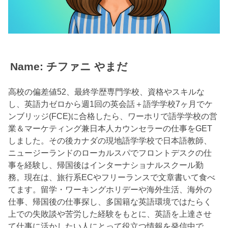
Name: チファニ やまだ
高校の偏差値52、最終学歴専門学校、資格やスキルな
し、英語力ゼロから週1回の英会話＋語学学校7ヶ月でケ
ンブリッジ(FCE)に合格したら、ワーホリで語学学校の営
業＆マーケティング兼日本人カウンセラーの仕事をGET
しました。その後カナダの現地語学学校で日本語教師、
ニュージーランドのローカルスパでフロントデスクの仕
事を経験し、帰国後はインターナショナルスクール勤
務。現在は、旅行系ECやフリーランスで文章書いて食べ
てます。留学・ワーキングホリデーや海外生活、海外の
仕事、帰国後の仕事探し、多国籍な英語環境ではたらく
上での失敗談や苦労した経験をもとに、英語を上達させ
て仕事に活かしたい人にとって役立つ情報を発信中で