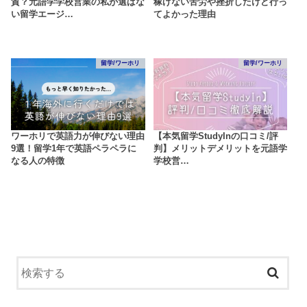
質？元語学学校営業の私が選ばな
稼げない苦労や挫折したけど行っ
い留学エージ…
てよかった理由
留学/ワーホリ
留学/ワーホリ
ワーホリで英語力が伸びない理由
【本気留学StudyInの口コミ/評
9選！留学1年で英語ペラペラに
判】メリットデメリットを元語学
なる人の特徴
学校営…