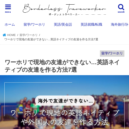
menu
search
ホーム
留学/ワーホリ
英語/英会話
英語就職/転職
海外旅行/
HOME
留学/ワーホリ
ワーホリで現地の友達ができない…英語ネイティブの友達を作る方法7選
留学/ワーホリ
ワーホリで現地の友達ができない…英語ネイ
ティブの友達を作る方法7選